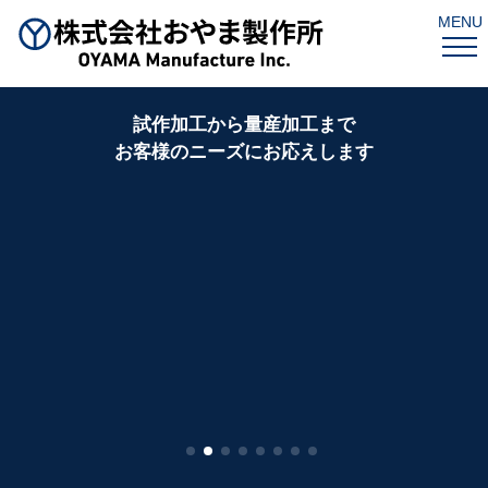
MENU
試作加工から量産加工まで
お客様のニーズにお応えします
精密機械金属加工に携わり、創業50年以上
『技術×品質』
を磨き続けてきました